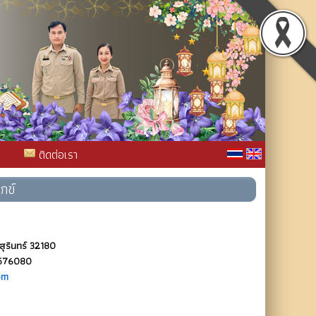
ติดต่อเรา
กข์
สุรินทร์ 32180
4576080
om